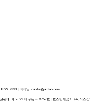
7333 | 이메일: curdia@jumlab.com
통신판매:
제 2022-대구동구-0767호
| 호스팅제공자: (주)식스샵