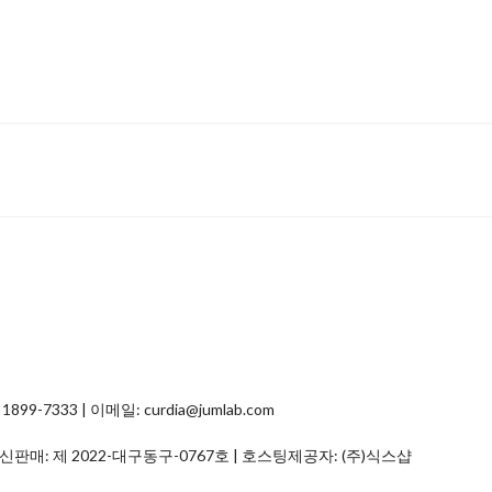
7333 | 이메일: curdia@jumlab.com
통신판매:
제 2022-대구동구-0767호
| 호스팅제공자: (주)식스샵