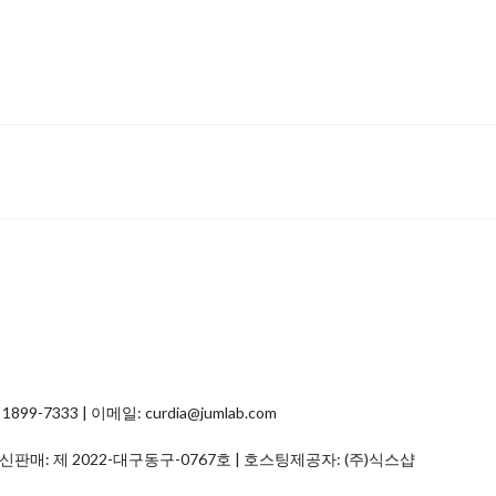
7333 | 이메일: curdia@jumlab.com
통신판매:
제 2022-대구동구-0767호
| 호스팅제공자: (주)식스샵