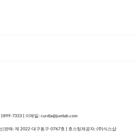
7333 | 이메일: curdia@jumlab.com
통신판매:
제 2022-대구동구-0767호
| 호스팅제공자: (주)식스샵