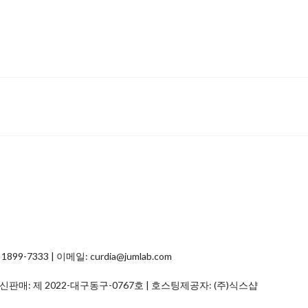
7333 | 이메일: curdia@jumlab.com
통신판매:
제 2022-대구동구-0767호
| 호스팅제공자: (주)식스샵