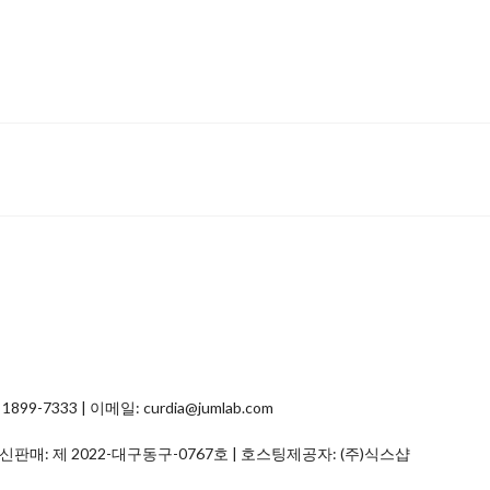
7333 | 이메일: curdia@jumlab.com
통신판매:
제 2022-대구동구-0767호
| 호스팅제공자: (주)식스샵