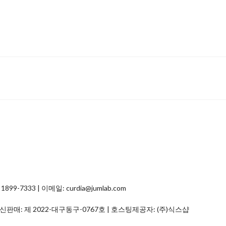
7333 | 이메일: curdia@jumlab.com
통신판매:
제 2022-대구동구-0767호
| 호스팅제공자: (주)식스샵