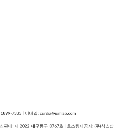
7333 | 이메일: curdia@jumlab.com
통신판매:
제 2022-대구동구-0767호
| 호스팅제공자: (주)식스샵